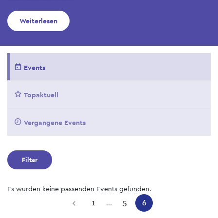
Weiterlesen
Events
Topaktuell
Vergangene Events
Filter
Es wurden keine passenden Events gefunden.
Pagination
1
…
5
6
Previous
Seite
Seite
Aktuelle
page