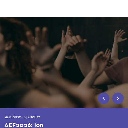
Skip
to
main
content
28 AUGUST - 29 AUGUST
AEF2026: Ion