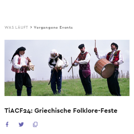
Skip
to
main
WAS LÄUFT
Vergangene Events
content
TiACF24: Griechische Folklore-Feste