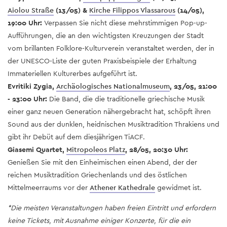
Aiolou Straße
(13/05) &
Kirche Filippos Vlassarous
(14/05),
19:00 Uhr:
Verpassen Sie nicht diese mehrstimmigen Pop-up-
Aufführungen, die an den wichtigsten Kreuzungen der Stadt
vom brillanten Folklore-Kulturverein veranstaltet werden, der in
der UNESCO-Liste der guten Praxisbeispiele der Erhaltung
Immateriellen Kulturerbes aufgeführt ist.
Evritiki Zygia,
Archäologisches Nationalmuseum
, 23/05, 21:00
- 23:00 Uhr:
Die Band, die die traditionelle griechische Musik
einer ganz neuen Generation nähergebracht hat, schöpft ihren
Sound aus der dunklen, heidnischen Musiktradition Thrakiens und
gibt ihr Debüt auf dem diesjährigen TiACF.
Giasemi Quartet,
Mitropoleos Platz
, 28/05, 20:30 Uhr:
Genießen Sie mit den Einheimischen einen Abend, der der
reichen Musiktradition Griechenlands und des östlichen
Mittelmeerraums vor der
Athener Kathedrale
gewidmet ist.
*
Die meisten Veranstaltungen haben freien Eintritt und erfordern
keine Tickets, mit Ausnahme einiger Konzerte, für die ein