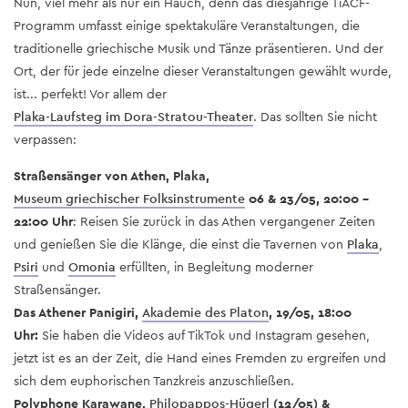
Nun, viel mehr als nur ein Hauch, denn das diesjährige TiACF-
Programm umfasst einige spektakuläre Veranstaltungen, die
traditionelle griechische Musik und Tänze präsentieren. Und der
Ort, der für jede einzelne dieser Veranstaltungen gewählt wurde,
ist... perfekt! Vor allem der
Plaka-Laufsteg im Dora-Stratou-Theater
. Das sollten Sie nicht
verpassen:
Straßensänger von Athen, Plaka,
Museum griechischer Folksinstrumente
06 & 23/05, 20:00 -
22:00 Uhr
: Reisen Sie zurück in das Athen vergangener Zeiten
und genießen Sie die Klänge, die einst die Tavernen von
Plaka
,
Psiri
und
Omonia
erfüllten, in Begleitung moderner
Straßensänger.
Das Athener Panigiri,
Akademie des Platon
, 19/05, 18:00
Uhr:
Sie haben die Videos auf TikTok und Instagram gesehen,
jetzt ist es an der Zeit, die Hand eines Fremden zu ergreifen und
sich dem euphorischen Tanzkreis anzuschließen.
Polyphone Karawane,
Philopappos-Hügerl
(12/05) &