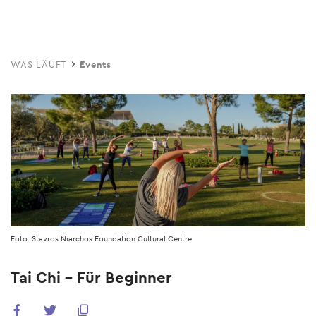
Skip
to
main
WAS LÄUFT
Events
content
Foto: Stavros Niarchos Foundation Cultural Centre
Tai Chi - Für Beginner