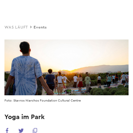
Skip
to
main
WAS LÄUFT
Events
content
Foto: Stavros Niarchos Foundation Cultural Centre
Yoga im Park