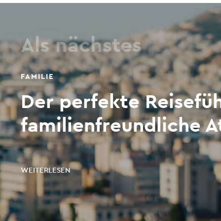
Als nächstes
FAMILIE
Der perfekte Reisefü
familienfreundliche 
WEITERLESEN