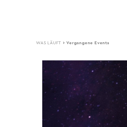
navi
Skip
to
main
content
WAS LÄUFT
Vergangene Events