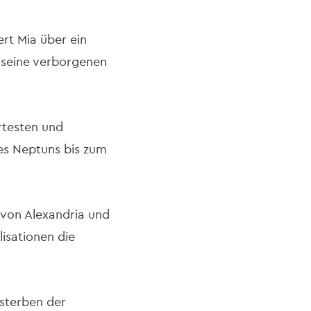
rt Mia über ein
, seine verborgenen
rtesten und
es Neptuns bis zum
 von Alexandria und
isationen die
ssterben der