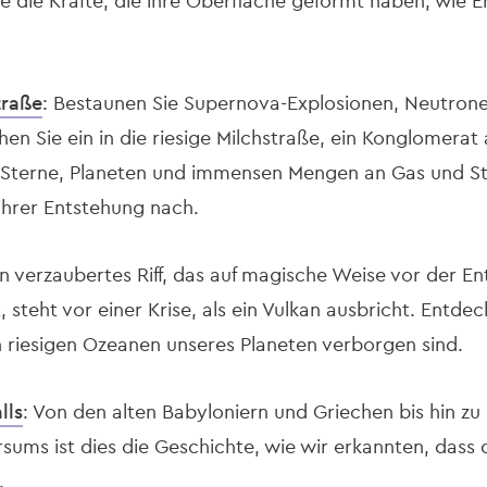
ie die Kräfte, die ihre Oberfläche geformt haben, wie
traße
: Bestaunen Sie Supernova-Explosionen, Neutrone
en Sie ein in die riesige Milchstraße, ein Konglomera
er Sterne, Planeten und immensen Mengen an Gas und S
 ihrer Entstehung nach.
Ein verzaubertes Riff, das auf magische Weise vor der 
 steht vor einer Krise, als ein Vulkan ausbricht. Entdec
n riesigen Ozeanen unseres Planeten verborgen sind.
lls
: Von den alten Babyloniern und Griechen bis hin zu
ums ist dies die Geschichte, wie wir erkannten, dass d
.