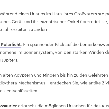
 Während eines Urlaubs im Haus ihres Großvaters stolpe
ches Gerät und ihr exzentrischer Onkel überredet sie
e Jahreszeiten zu ändern.
Polarlicht
: Ein spannender Blick auf die bemerkenswe
änomene im Sonnensystem, von den starken Winden d
 Jupiters.
n alten Ägyptern und Minoern bis hin zu den Gelehrten
kythera-Mechanismus – entdecken Sie, wie antike Zivil
ls entschlüsselten.
osaurier
erforscht die möglichen Ursachen für das Au