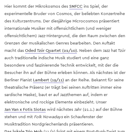
Hier kommt der Mikrokosmos des
SNFCC
ins Spiel, der
experimentelle Bruder von Cosmos, der beliebten Konzertreihe
des Kulturzentrums. Der diesjährige Microcosmos präsentiert
internationale Musiker mit offensichtlichem (und weniger
offensichtlichem) Jazz-Hintergrund, die den Raum zwischen den
Grenzen der musikalischen Genres bearbeiten. Den Auftakt
macht das
Oded Tzúr Quartet (22/10)
. Neben dem Jazz hat Tzúr
auch traditionelle indische Musik studiert und eine ganz
besondere und faszinierende Technik entwickelt, mit der die
Besucher ihn auf der Bühne erleben können. Als nächstes ist der
Berliner Pianist
Lambert (19/11)
an der Reihe. Bekannt für seine
theatralische Präsenz (er trägt bei seinen Auftritten immer eine
sardische Maske), baut er auf Jazzthemen auf, indem er
elektronische und rockige Elemente einbezieht. Unser
Jan Van x Fotis Siotas
wird nächstes Jahr (21.1.) auf der Bühne
stehen und mit
Folk Nowadays
ein Schaufenster der
Musiktradition Nordgriechenlands präsentieren.
Das lokale Trio Mob
(11/2) folgt mit einem Post-Punk-Twist zum