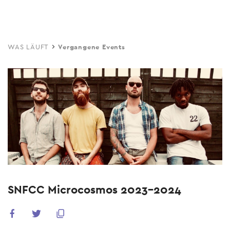
Skip
to
main
WAS LÄUFT
Vergangene Events
content
SNFCC Microcosmos 2023-2024