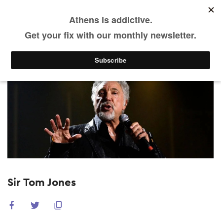
DE
Skip
to
main
WAS LÄUFT
Vergangene Events
content
Sir Tom Jones