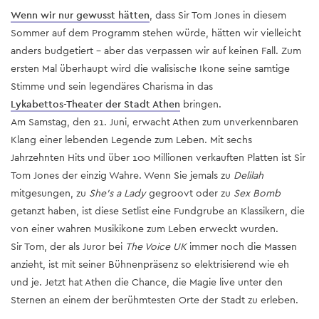
Wenn wir nur gewusst hätten
, dass Sir Tom Jones in diesem
Sommer auf dem Programm stehen würde, hätten wir vielleicht
anders budgetiert – aber das verpassen wir auf keinen Fall. Zum
ersten Mal überhaupt wird die walisische Ikone seine samtige
Stimme und sein legendäres Charisma in das
Lykabettos-Theater der Stadt Athen
bringen.
Am Samstag, den 21. Juni, erwacht Athen zum unverkennbaren
Klang einer lebenden Legende zum Leben. Mit sechs
Jahrzehnten Hits und über 100 Millionen verkauften Platten ist Sir
Tom Jones der einzig Wahre. Wenn Sie jemals zu
Delilah
mitgesungen, zu
She's a Lady
gegroovt oder zu
Sex Bomb
getanzt haben, ist diese Setlist eine Fundgrube an Klassikern, die
von einer wahren Musikikone zum Leben erweckt wurden.
Sir Tom, der als Juror bei
The Voice UK
immer noch die Massen
anzieht, ist mit seiner Bühnenpräsenz so elektrisierend wie eh
und je. Jetzt hat Athen die Chance, die Magie live unter den
Sternen an einem der berühmtesten Orte der Stadt zu erleben.