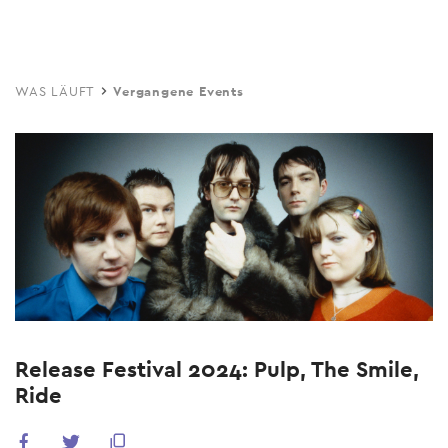
Skip
to
main
WAS LÄUFT
Vergangene Events
content
Release Festival 2024: Pulp, The Smile,
Ride