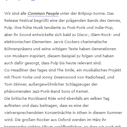
Wir sind alle
Common People
unter der Britpop-Sonne. Das
Release Festival begrüßt eine der prägenden Bands des Genres,
Pulp. Ihre frühe Musik tendierte zu Post-Punk und Indie-Pop,
aber ihr Sound entwickelte sich bald zu Disco-, Glam-Rock- und
elektronischen Elementen. Jarvis Cockers charismatische
Bühnenpräsenz und seine witzigen Texte haben Generationen
von Musikern inspiriert, diesem Beispiel zu folgen und haben
auch dafür gesorgt, dass Pulp bis heute relevant sind.
Co-Headliner des Tages sind The Smile, ein musikalisches Projekt
mit Thom Yorke und Jonny Greenwood von Radiohead, und
Tom Skinner, außergewöhnlicher Schlagzeuger der
phänomenalen Jazz-Punk-Band Sons of Kemet.
Die britische Rockband Ride wird ebenfalls am selben Tag
auftreten und dazu beitragen, dass es eine der
vielversprechendsten Konzertnächte in Athen in diesem Sommer
wird. Die großen Rocker aus Oxford werden im März ihr
kommendes siebtes Album veröffentlichen, so dass wir auch mit