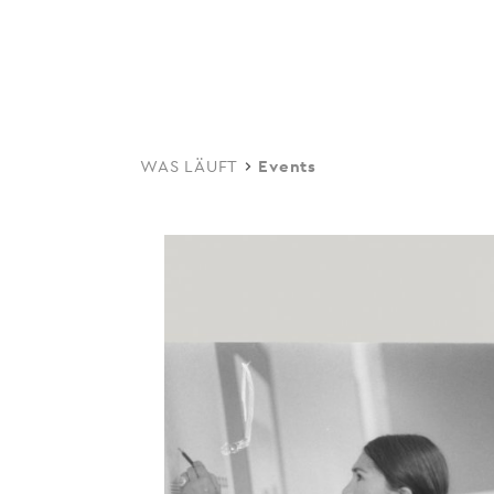
navi
Skip
to
main
content
WAS LÄUFT
Events