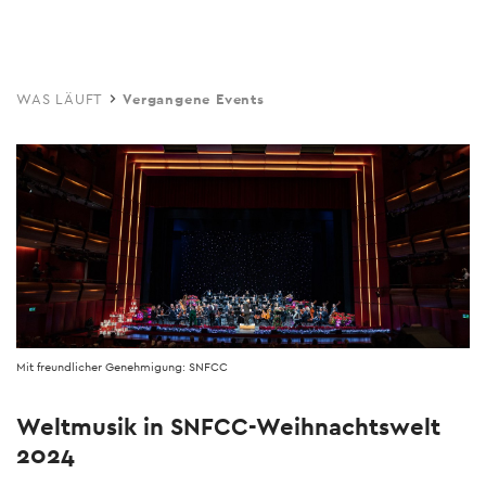
Skip
to
main
WAS LÄUFT
Vergangene Events
content
Mit freundlicher Genehmigung: SNFCC
Weltmusik in SNFCC-Weihnachtswelt
2024