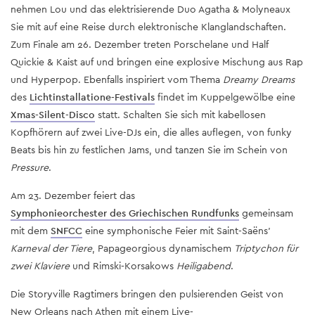
nehmen Lou und das elektrisierende Duo Agatha & Molyneaux
Sie mit auf eine Reise durch elektronische Klanglandschaften.
Zum Finale am 26. Dezember treten Porschelane und Half
Quickie & Kaist auf und bringen eine explosive Mischung aus Rap
und Hyperpop. Ebenfalls inspiriert vom Thema
Dreamy Dreams
des
Lichtinstallatione-Festivals
findet im Kuppelgewölbe eine
Xmas-Silent-Disco
statt. Schalten Sie sich mit kabellosen
Kopfhörern auf zwei Live-DJs ein, die alles auflegen, von funky
Beats bis hin zu festlichen Jams, und tanzen Sie im Schein von
Pressure
.
Am 23. Dezember feiert das
Symphonieorchester des Griechischen Rundfunks
gemeinsam
mit dem
SNFCC
eine symphonische Feier mit Saint-Saëns'
Karneval der Tiere
, Papageorgious dynamischem
Triptychon für
zwei Klaviere
und Rimski-Korsakows
Heiligabend
.
Die Storyville Ragtimers bringen den pulsierenden Geist von
New Orleans nach Athen mit einem Live-