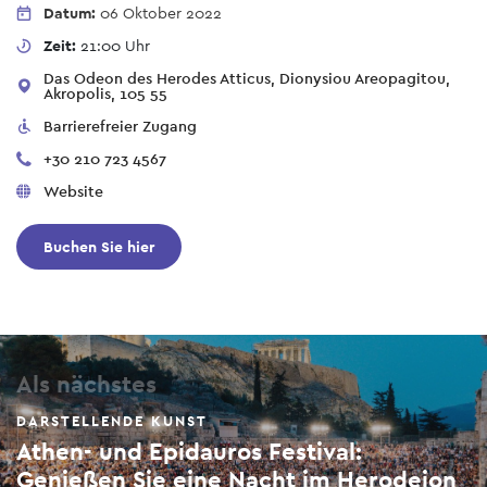
Datum:
06 Oktober 2022
Zeit:
21:00 Uhr
Das Odeon des Herodes Atticus, Dionysiou Areopagitou,
Akropolis, 105 55
Barrierefreier Zugang
+30 210 723 4567
Website
Buchen Sie hier
Als nächstes
DARSTELLENDE KUNST
Athen- und Epidauros Festival:
Genießen Sie eine Nacht im Herodeion