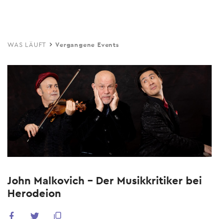
Skip
to
main
WAS LÄUFT
Vergangene Events
content
John Malkovich - Der Musikkritiker bei
Herodeion