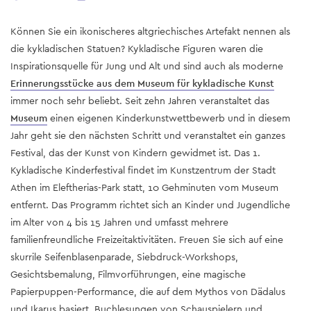
Können Sie ein ikonischeres altgriechisches Artefakt nennen als
die kykladischen Statuen? Kykladische Figuren waren die
Inspirationsquelle für Jung und Alt und sind auch als moderne
Erinnerungsstücke aus dem Museum für kykladische Kunst
immer noch sehr beliebt. Seit zehn Jahren veranstaltet das
Museum
einen eigenen Kinderkunstwettbewerb und in diesem
Jahr geht sie den nächsten Schritt und veranstaltet ein ganzes
Festival, das der Kunst von Kindern gewidmet ist. Das 1.
Kykladische Kinderfestival findet im Kunstzentrum der Stadt
Athen im Eleftherias-Park statt, 10 Gehminuten vom Museum
entfernt. Das Programm richtet sich an Kinder und Jugendliche
im Alter von 4 bis 15 Jahren und umfasst mehrere
familienfreundliche Freizeitaktivitäten. Freuen Sie sich auf eine
skurrile Seifenblasenparade, Siebdruck-Workshops,
Gesichtsbemalung, Filmvorführungen, eine magische
Papierpuppen-Performance, die auf dem Mythos von Dädalus
und Ikarus basiert, Buchlesungen von Schauspielern und