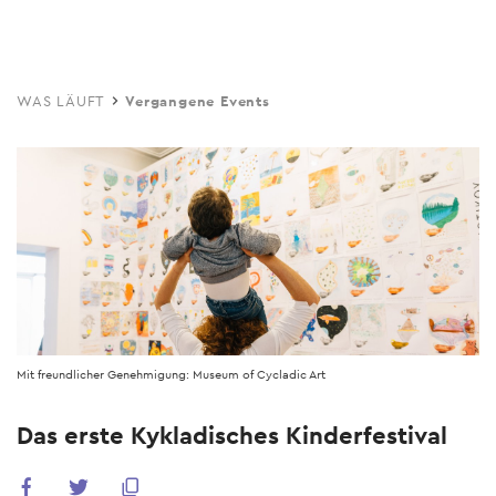
Skip
to
main
WAS LÄUFT
Vergangene Events
content
Mit freundlicher Genehmigung: Museum of Cycladic Art
Das erste Kykladisches Kinderfestival