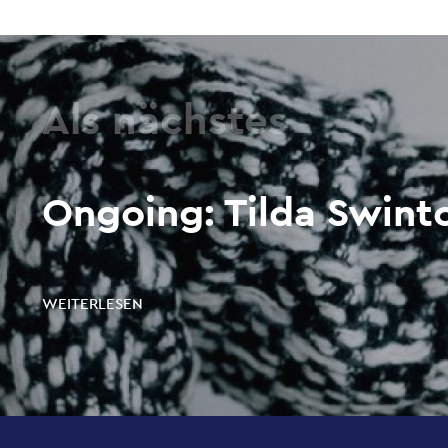
Als nächstes
Ongoing: Tilda Swint
WEITERLESEN