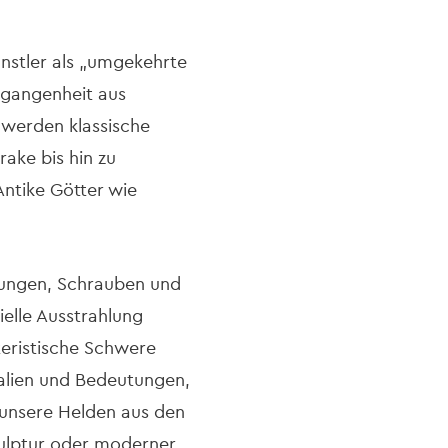
Künstler als „umgekehrte
ergangenheit aus
g werden klassische
ake bis hin zu
Antike Götter wie
ndungen, Schrauben und
ielle Ausstrahlung
kteristische Schwere
ialien und Bedeutungen,
r unsere Helden aus den
ulptur oder moderner