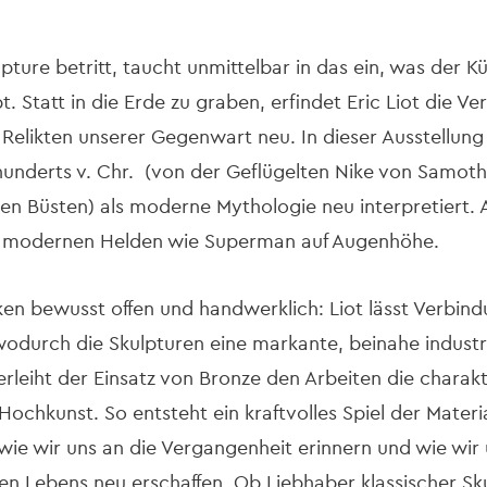
lpture betritt, taucht unmittelbar in das ein, was der 
. Statt in die Erde zu graben, erfindet Eric Liot die V
 Relikten unserer Gegenwart neu. In dieser Ausstellun
hunderts v. Chr. (von der Geflügelten Nike von Samothr
en Büsten) als moderne Mythologie neu interpretiert. 
 modernen Helden wie Superman auf Augenhöhe.
ken bewusst offen und handwerklich: Liot lässt Verbi
 wodurch die Skulpturen eine markante, beinahe industr
verleiht der Einsatz von Bronze den Arbeiten die chara
Hochkunst. So entsteht ein kraftvolles Spiel der Mater
, wie wir uns an die Vergangenheit erinnern und wie wi
 Lebens neu erschaffen. Ob Liebhaber klassischer Sk