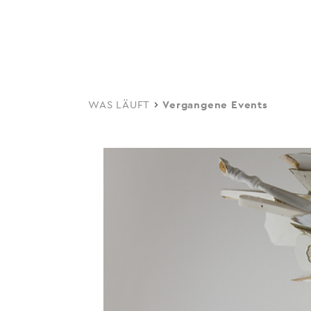
navi
Skip
to
main
content
WAS LÄUFT
Vergangene Events