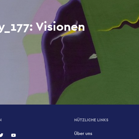
y_177: Visionen
N
NÜTZLICHE LINKS
Über uns