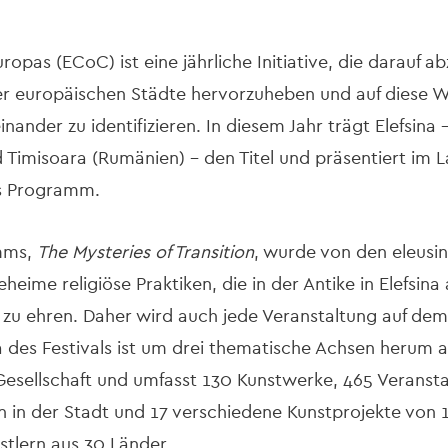
opas (ECoC) ist eine jährliche Initiative, die darauf abz
er europäischen Städte hervorzuheben und auf diese W
einander zu identifizieren. In diesem Jahr trägt Elefsin
Timisoara (Rumänien) – den Titel und präsentiert im La
les Programm.
mms,
The Mysteries of Transition
, wurde von den eleusi
geheime religiöse Praktiken, die in der Antike in Elefsi
 zu ehren. Daher wird auch jede Veranstaltung auf de
 des Festivals ist um drei thematische Achsen herum 
esellschaft und umfasst 130 Kunstwerke, 465 Veransta
 in der Stadt und 17 verschiedene Kunstprojekte von 
stlern aus 30 Länder.