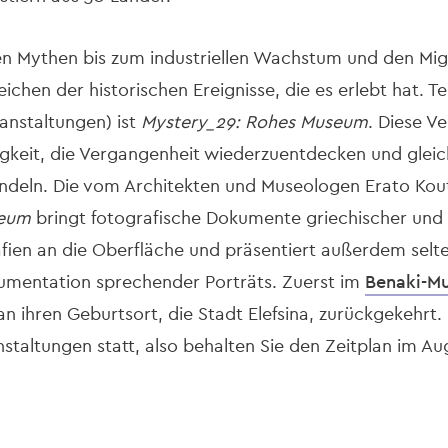
en Mythen bis zum industriellen Wachstum und den Mig
 Zeichen der historischen Ereignisse, die es erlebt hat. Te
anstaltungen) ist
Μystery_29: Rohes Museum
. Diese Ve
keit, die Vergangenheit wiederzuentdecken und gleichz
andeln. Die vom Architekten und Museologen Erato Kou
seum
bringt fotografische Dokumente griechischer und 
rafien an die Oberfläche und präsentiert außerdem se
kumentation sprechender Porträts. Zuerst im
Benaki-M
 an ihren Geburtsort, die Stadt Elefsina, zurückgekehrt
staltungen statt, also behalten Sie den Zeitplan im Au