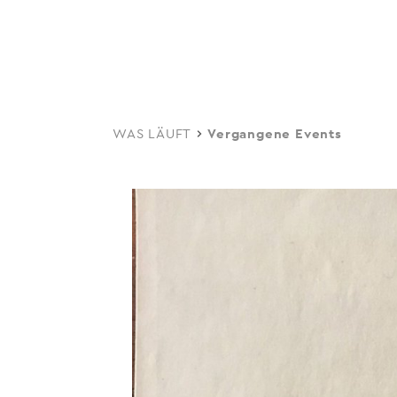
navi
Skip
to
main
content
WAS LÄUFT
Vergangene Events