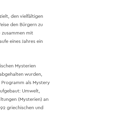
ielt, den vielfältigen
eise den Bürgern zu
a – zusammen mit
ufe eines Jahres ein
nischen Mysterien
na abgehalten wurden,
m Programm als Mystery
aufgebaut: Umwelt,
ltungen (Mysterien) an
192 griechischen und