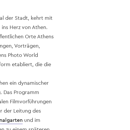
al der Stadt, kehrt mit
g ins Herz von Athen.
ffentlichen Orte Athens
ungen, Vorträgen,
hens Photo World
orm etabliert, die die
then ein dynamischer
log. Das Programm
alen Filmvorführungen
er der Leitung des
nalgarten
und im
den zu einem späteren