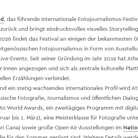
ld
, das führende internationale Fotojournalismus-Festiv
urück und bringt eindrucksvolles visuelles Storytellin
2026 findet das Festival an einigen der bekanntesten ö
zeitgenössischen Fotojournalismus in Form von Ausstell
ive-Events. Seit seiner Gründung im Jahr 2019 hat At
nnen angezogen und sich als zentrale kulturelle Plattf
ellen Erzählungen verbindet.
d ein stetig wachsendes internationales Profil wird A
össische Fotografie, Journalismus und öffentlichen Dia
oto World Awards, ein zweitägiges Programm mit digit
ruar bis 1. März), eine Meisterklasse für Fotografie unt
i Canaj sowie große Open-Air-Ausstellungen im
Natio
die für den Sommer geplant sind. Weitere Details wer