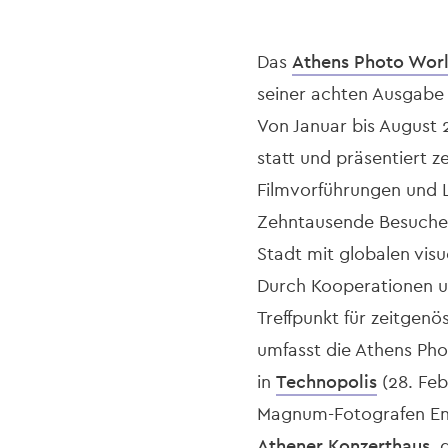
Das
Athens Photo Wor
seiner achten Ausgabe z
Von Januar bis August 
statt und präsentiert 
Filmvorführungen und L
Zehntausende Besucher:i
Stadt mit globalen visu
Durch Kooperationen un
Treffpunkt für zeitgen
umfasst die Athens Ph
in
Technopolis
(28. Feb
Magnum-Fotografen Enr
Athener Konzerthaus
, 