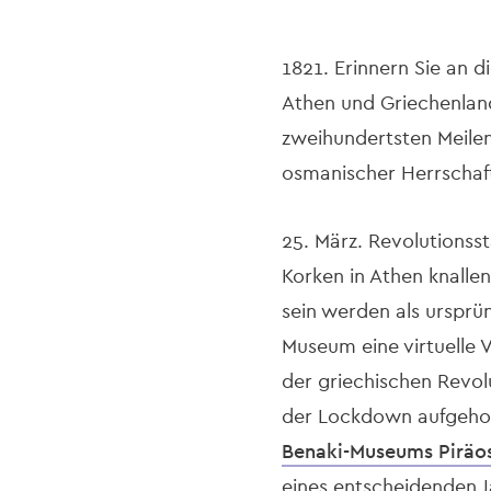
1821. Erinnern Sie an d
Athen und Griechenland
zweihundertsten Meilen
osmanischer Herrschaft 
25. März. Revolutionsst
Korken in Athen knallen
sein werden als ursprü
Museum eine virtuelle 
der griechischen Revolu
der Lockdown aufgehob
Benaki-Museums Piräo
eines entscheidenden J