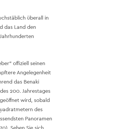
chstäblich überall in
nd das Land den
 Jahrhunderten
er" offiziell seinen
ämpftere Angelegenheit
ährend das Benaki
 des 200. Jahrestages
 geöffnet wird, sobald
Quadratmetern des
fassendsten Panoramen
0). Sehen Sie sich