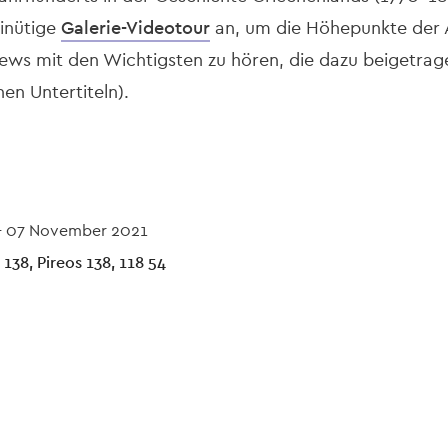
minütige
Galerie-Videotour
an, um die Höhepunkte der A
iews mit den Wichtigsten zu hören, die dazu beigetrage
hen Untertiteln).
-
07 November 2021
38, Pireos 138, 118 54