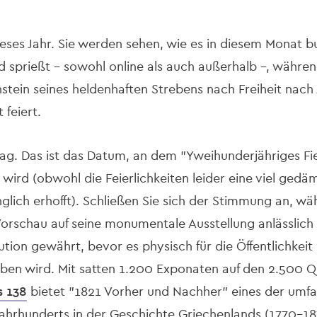
ieses Jahr. Sie werden sehen, wie es in diesem Monat bu
 sprießt – sowohl online als auch außerhalb –, währe
stein seines heldenhaften Strebens nach Freiheit nach
feiert.
ag. Das ist das Datum, an dem "Yweihunderjähriges Fieb
 wird (obwohl die Feierlichkeiten leider eine viel ged
nglich erhofft). Schließen Sie sich der Stimmung an, w
Vorschau auf seine monumentale Ausstellung anlässlich
tion gewährt, bevor es physisch für die Öffentlichkeit
en wird. Mit satten 1.200 Exponaten auf den 2.500 
s 138
bietet "1821 Vorher und Nachher" eines der um
ahrhunderts in der Geschichte Griechenlands (1770-187