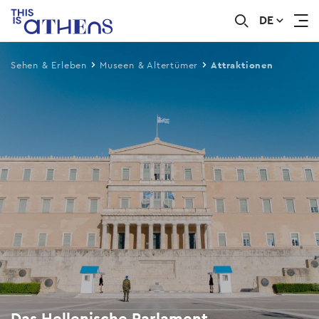
Das Hellenische Parlament
DE
Skip
to
main
Sehen & Erleben
Museen & Altertümer
Attraktionen
content
Das Hellenische Parlament