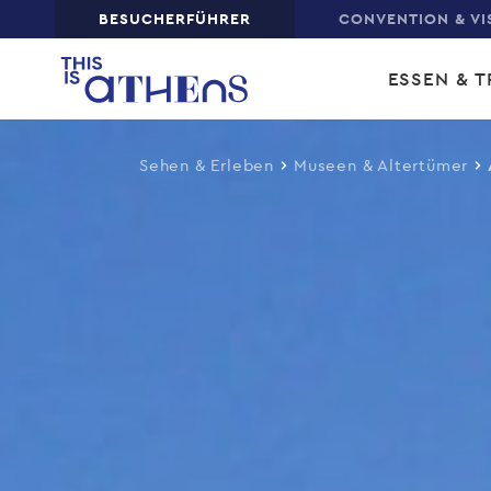
Top
BESUCHERFÜHRER
CONVENTION & VI
Skip
Main
to
ESSEN & T
main
navi
content
Sehen & Erleben
Museen & Altertümer