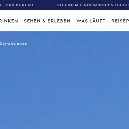
SITORS BUREAU
MIT EINEM EINHEIMISCHEN DURC
RINKEN
SEHEN & ERLEBEN
WAS LÄUFT
REISE
gation
Attraktionen