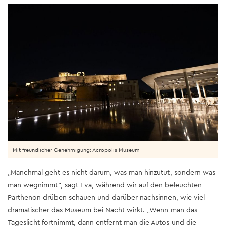
Mit freundlicher Genehmigung: Acropolis Museum
„Manchmal geht es nicht darum, was man hinzutut, sondern was
man wegnimmt“, sagt Eva, während wir auf den beleuchten
Parthenon drüben schauen und darüber nachsinnen, wie viel
dramatischer das Museum bei Nacht wirkt. „Wenn man das
Tageslicht fortnimmt, dann entfernt man die Autos und die