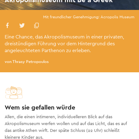
Mit freundlicher Genehmigung: Acropolis Museum
Eine Chance, das Akropolismuseum in einer privaten,
dreistündigen Führung vor dem Hintergrund des
angeleuchteten Parthenon zu erleben.
von Thrasy Petropoulos
Wem sie gefallen würde
Allen, die einen intimeren, individuelleren Blick auf das
Akropolismuseum werfen wollen und auf das Licht, das es auf
das antike Athen wirft. Der späte Schluss (22 Uhr) schleißt
kleinere Kinder aus.