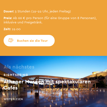
Dauer:
3 Stunden (19-22 Uhr, jeden Freitag)
Preis:
Ab 66 € pro Person (für eine Gruppe von 8 Personen),
inklusive und Freigetränk.
Zeit:
19.00
Buchen sie die Tour
Als nächstes
SIGHTSEEING
Athener Museen mit spektakulären
Cafés
WEITERLESEN