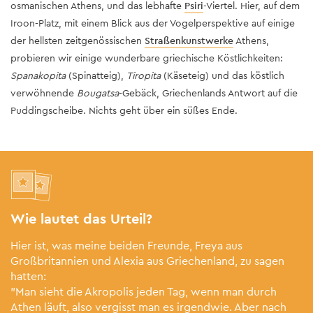
osmanischen Athens, und das lebhafte
Psiri
-Viertel. Hier, auf dem
Iroon-Platz, mit einem Blick aus der Vogelperspektive auf einige
der hellsten zeitgenössischen
Straßenkunstwerke
Athens,
probieren wir einige wunderbare griechische Köstlichkeiten:
Spanakopita
(Spinatteig),
Tiropita
(Käseteig) und das köstlich
verwöhnende
Bougatsa
-Gebäck, Griechenlands Antwort auf die
Puddingscheibe. Nichts geht über ein süßes Ende.
Wie lautet das Urteil?
Hier ist, was meine beiden Freunde, Freya aus
Großbritannien und Alexia aus Griechenland, zu sagen
hatten:
"Man sieht die Akropolis jeden Tag, wenn man durch
Athen läuft, also vergisst man es irgendwie. Aber nach