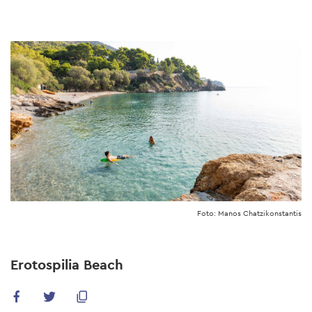
Skip
to
main
content
Foto: Manos Chatzikonstantis
Erotospilia Beach