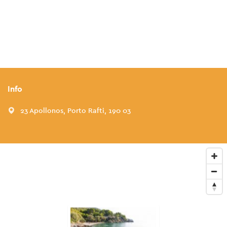
Info
23 Apollonos, Porto Rafti, 190 03