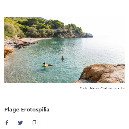
Skip
to
main
content
Photo: Manos Chatzikonstantis
Plage Erotospilia