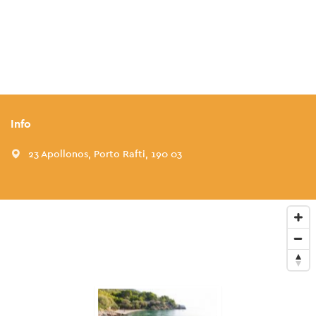
Info
23 Apollonos, Porto Rafti, 190 03