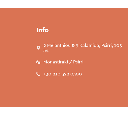
Info
2 Melanthiou & 9 Kalamida, Psirri, 105
54
Monastiraki / Psirri
+30 210 322 0300