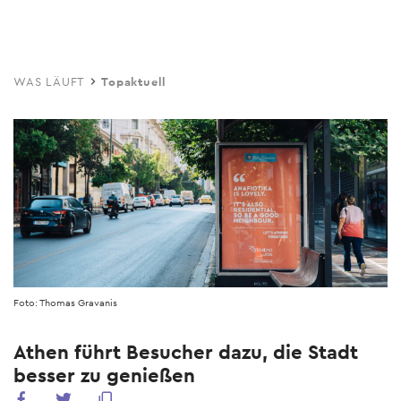
Skip
to
main
WAS LÄUFT
Topaktuell
content
Foto: Thomas Gravanis
Athen führt Besucher dazu, die Stadt
besser zu genießen