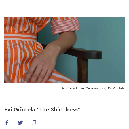
Skip
to
main
content
Mit freundlicher Genehmigung: Evi Grintela
Evi Grintela “the Shirtdress”