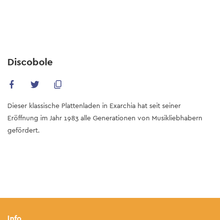
Skip
to
main
content
Discobole
Dieser klassische Plattenladen in Exarchia hat seit seiner
Eröffnung im Jahr 1983 alle Generationen von Musikliebhabern
gefördert.
Info