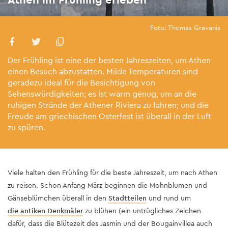
Foto: Thomas Gravanis
Der Frühling ist eine der besten Jahreszeiten, um Athen
einen Besuch abzustatten. Milde Temperaturen sind
geradezu ideal für die Besichtigung von
Sehenswürdigkeiten; es ist warm genug, um an die
ruhigen Strände der Athener Riviera zu fahren; und die
Freude am griechischen Osterfest ist überall in der Luft
zu spüren.
Viele halten den Frühling für die beste Jahreszeit, um nach Athen
zu reisen. Schon Anfang März beginnen die Mohnblumen und
Gänseblümchen überall in den
Stadtteilen
und rund um
die antiken Denkmäler
zu blühen (ein untrügliches Zeichen
dafür, dass die Blütezeit des Jasmin und der Bougainvillea auch