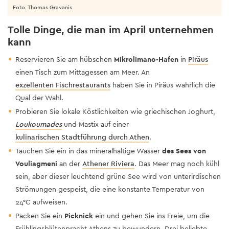
Foto: Thomas Gravanis
Tolle Dinge, die man im April unternehmen
kann
Reservieren Sie am hübschen
Mikrolimano-Hafen
in
Piräus
einen Tisch zum Mittagessen am Meer. An
exzellenten Fischrestaurants
haben Sie in Piräus wahrlich die
Qual der Wahl.
Probieren Sie lokale Köstlichkeiten wie griechischen Joghurt,
Loukoumades
und Mastix auf einer
kulinarischen Stadtführung durch Athen
.
Tauchen Sie ein in das mineralhaltige Wasser
des Sees von
Vouliagmeni
an der
Athener Riviera
. Das Meer mag noch kühl
sein, aber dieser leuchtend grüne See wird von unterirdischen
Strömungen gespeist, die eine konstante Temperatur von
24°C aufweisen.
Packen Sie ein
Picknick
ein und gehen Sie ins Freie, um die
Frühlingsblütenpracht Athens zu bewundern. Drei beliebte