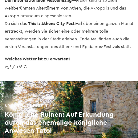
Den Internationalen Museumstag
—Freier Eintritt zu allen
weltberühmten Altertümern von Athen, die Akropolis und das
Akropolismuseum eingeschlossen.
Da sich das
This is Athens City Festival
über einen ganzen Monat
erstreckt, werden Sie sicher eine oder mehrere tolle
Veranstaltungen in der Stadt erleben. Ende Mai finden auch die
ersten Veranstaltungen des Athen- und Epidauros-Festivals statt.
Welches Wetter ist zu erwarten?
25° / 16° C
Als nächstes
SPORT & FREIZEIT
Königliche Ruinen: Auf Erkundung
durch das ehemalige königliche
Anwesen Tatoi