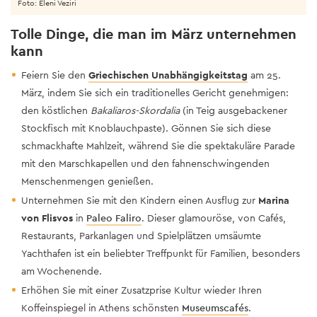
Foto: Eleni Veziri
Tolle Dinge, die man im März unternehmen
kann
Feiern Sie den
Griechischen Unabhängigkeitstag
am 25.
März, indem Sie sich ein traditionelles Gericht genehmigen:
den köstlichen
Bakaliaros-Skordalia
(in Teig ausgebackener
Stockfisch mit Knoblauchpaste). Gönnen Sie sich diese
schmackhafte Mahlzeit, während Sie die spektakuläre Parade
mit den Marschkapellen und den fahnenschwingenden
Menschenmengen genießen.
Unternehmen Sie mit den Kindern einen Ausflug zur
Marina
von Flisvos
in
Paleo Faliro
. Dieser glamouröse, von Cafés,
Restaurants, Parkanlagen und Spielplätzen umsäumte
Yachthafen ist ein beliebter Treffpunkt für Familien, besonders
am Wochenende.
Erhöhen Sie mit einer Zusatzprise Kultur wieder Ihren
Koffeinspiegel in Athens schönsten
Museumscafés
.