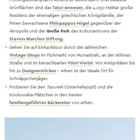
Grünflächen sind das
Tatoi-Anwesen
, die 4.050 Hektar große
Residenz der ehemaligen griechischen Königsfamilie, der
Pinien bewachsene
Philopappos-Hügel
gegenüber der
Akropolis und der
Große Park
des Kulturzentrums der
Stavros Niarchos Stiftung.
Gehen Sie auf Einkaufstour durch die zahlreichen
Vintage-Shops
im Flohmarkt von Monastiraki, an der Athinas-
Straße und im benachbarten
Psirri-Vierte
l. Von Antiquitäten bis
hin zu
Designerstücken
– Athen ist der ideale Ort für
Schnäppchenjäger.
Probieren Sie den
Tsourek
i (Osterhefezopf) und die
Koulourakia-Plätzchen in den besten
familiengeführten Bäckereien
von Athen.