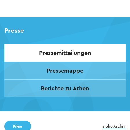
Skip
to
main
Presse
content
Pressemitteilungen
Pressemappe
Berichte zu Athen
siehe Archiv
Filter