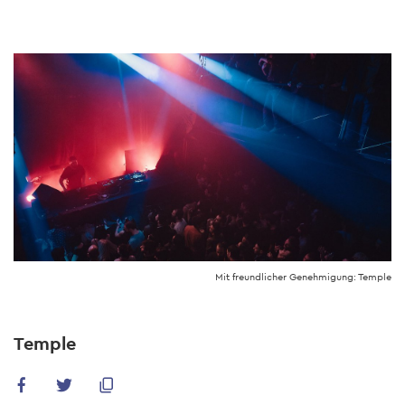
Skip
to
main
content
Mit freundlicher Genehmigung: Temple
Temple