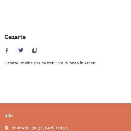
Skip
to
main
content
Gazarte
Gazarte ist eine der besten Live-Bühnen in Athen.
Info
Voutadon 32-34, Gazi, 118 54