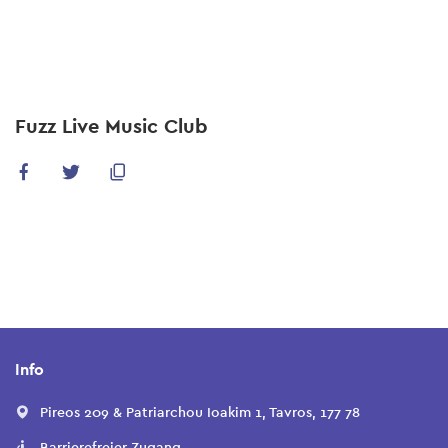
Skip
to
main
content
Fuzz Live Music Club
Info
Pireos 209 & Patriarchou Ioakim 1, Tavros, 177 78
Barrierefreier Zugang