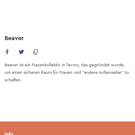
Skip
to
main
content
Beaver
Beaver ist ein Frauenkollektiv in Tavros, das gegründet wurde,
um einen sicheren Raum für Frauen und "andere Außenseiter" zu
schaffen.
Info