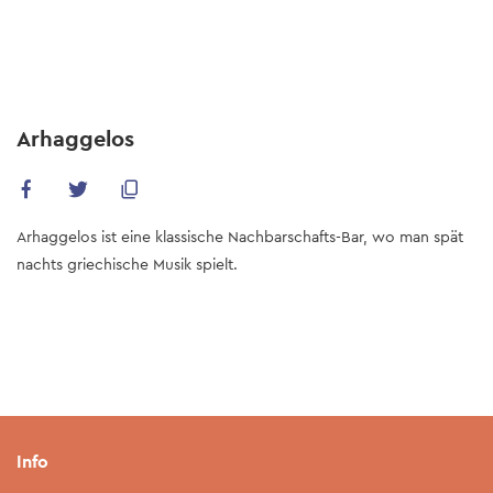
Skip
to
main
content
Arhaggelos
Arhaggelos ist eine klassische Nachbarschafts-Bar, wo man spät
nachts griechische Musik spielt.
Info