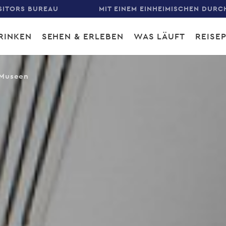
SITORS BUREAU
MIT EINEM EINHEIMISCHEN DURC
RINKEN
SEHEN & ERLEBEN
WAS LÄUFT
REISE
gation
Museen