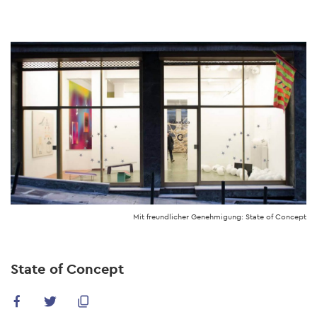
Skip
to
main
content
Mit freundlicher Genehmigung: State of Concept
State of Concept