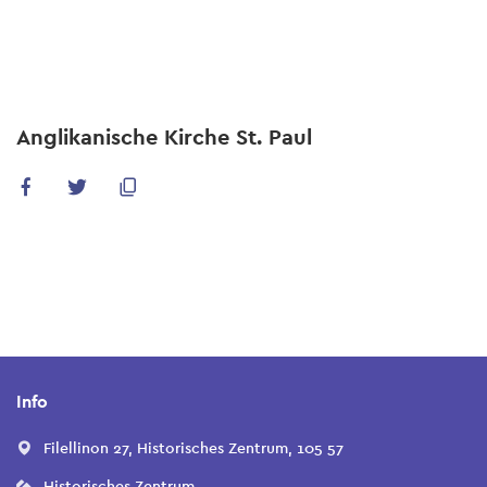
Skip
to
main
content
Anglikanische Kirche St. Paul
Info
Filellinon 27, Historisches Zentrum, 105 57
Historisches Zentrum