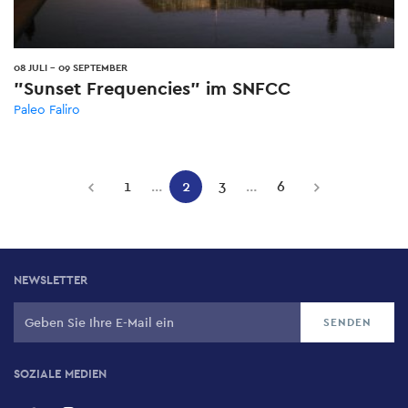
08 JULI
-
09 SEPTEMBER
"Sunset Frequencies" im SNFCC
Paleo Faliro
Pagination
1
…
2
3
…
6
Previous
Seite
Aktuelle
Seite
Seite
Next
page
page
Seite
NEWSLETTER
SOZIALE MEDIEN