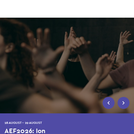
Skip
to
main
content
28 AUGUST - 29 AUGUST
AEF2026: Ion