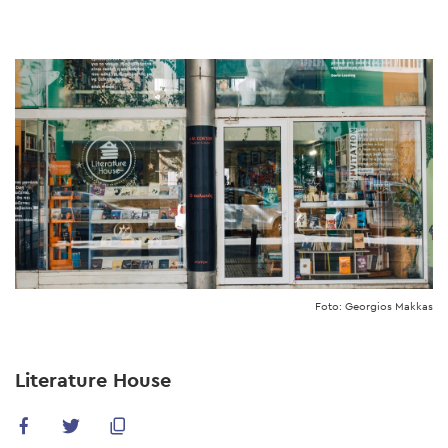
Skip
to
main
content
Foto: Georgios Makkas
Literature House