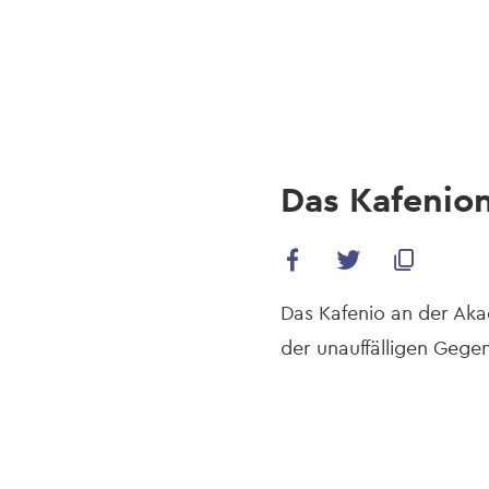
navi
Skip
to
main
content
Das Kafenio
Das Kafenio an der Aka
der unauffälligen Gege