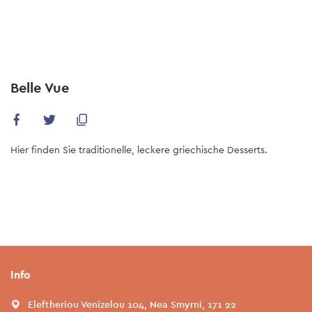
Skip
to
main
content
Belle Vue
Hier finden Sie traditionelle, leckere griechische Desserts.
Info
Eleftheriou Venizelou 104, Nea Smyrni, 171 22