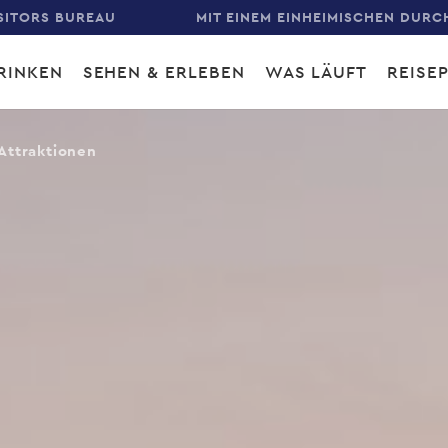
SITORS BUREAU
MIT EINEM EINHEIMISCHEN DURC
RINKEN
SEHEN & ERLEBEN
WAS LÄUFT
REISE
gation
Attraktionen