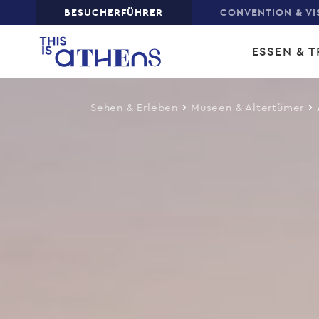
Top
BESUCHERFÜHRER
CONVENTION & VI
Skip
Main
to
ESSEN & T
main
navi
content
Sehen & Erleben
Museen & Altertümer