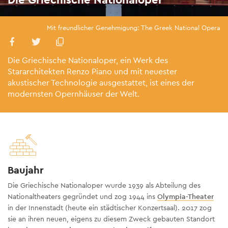
Mit freundlicher Genehmigung: The Greek National Opera
Die Griechische Nationaloper, ein Werk des
Stararchitekten Renzo Piano und mit neuester
akustischer Technologie ausgestattet, ist eines der
modernsten Opernhäuser der Welt.
Baujahr
Die Griechische Nationaloper wurde 1939 als Abteilung des
Nationaltheaters gegründet und zog 1944 ins
Olympia-Theater
in der Innenstadt (heute ein städtischer Konzertsaal). 2017 zog
sie an ihren neuen, eigens zu diesem Zweck gebauten Standort