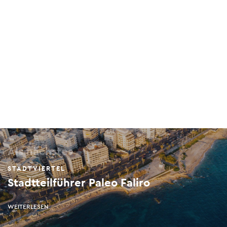
Als nächstes
STADTVIERTEL
Stadtteilführer Paleo Faliro
WEITERLESEN