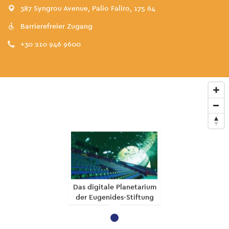
387 Syngrou Avenue, Palio Faliro, 175 64
Barrierefreier Zugang
+30 210 946 9600
Das digitale Planetarium
der Eugenides-Stiftung