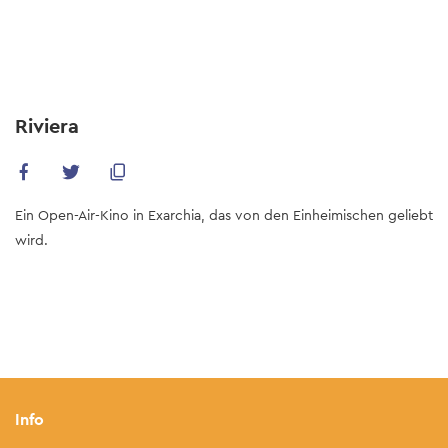
Skip
to
main
content
Riviera
Ein Open-Air-Kino in Exarchia, das von den Einheimischen geliebt
wird.
Info