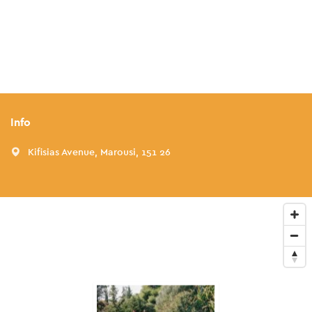
Info
Kifisias Avenue, Marousi, 151 26