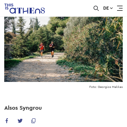
DE
Skip
to
main
content
Foto: Georgios Makkas
Alsos Syngrou