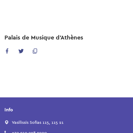
Skip
to
main
content
Palais de Musique d'Athènes
Info
Vasilissis Sofias 115, 115 21
+30 210 928 2900