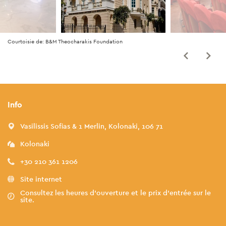
Courtoisie de: B&M Theocharakis Foundation
Info
Vasilissis Sofias & 1 Merlin, Kolonaki, 106 71
Kolonaki
+30 210 361 1206
Site internet
Consultez les heures d'ouverture et le prix d'entrée sur le
site.