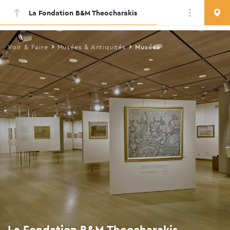
La Fondation B&M Theocharakis
Skip
to
main
Voir & Faire
Musées & Antiquités
Musées
content
La Fondation B&M Theocharakis