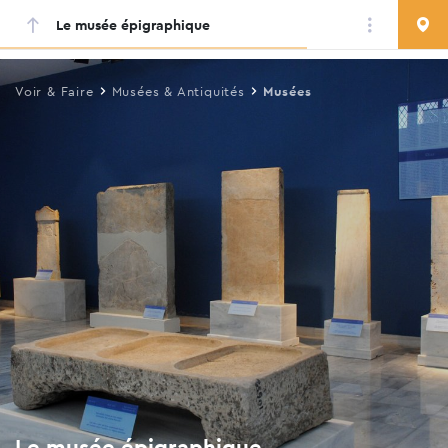
Le musée épigraphique
Skip
to
main
Voir & Faire
Musées & Antiquités
Musées
content
Le musée épigraphique