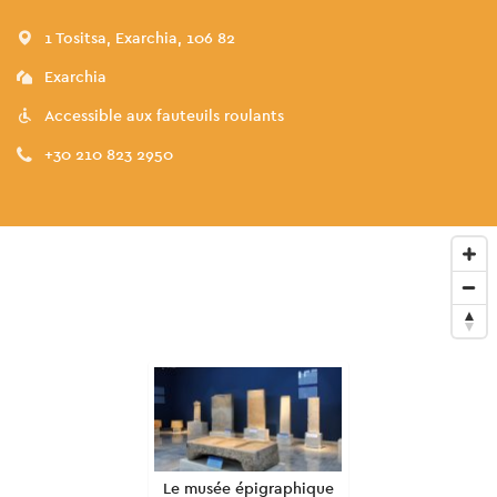
1 Tositsa, Exarchia, 106 82
Exarchia
Accessible aux fauteuils roulants
+30 210 823 2950
Le musée épigraphique