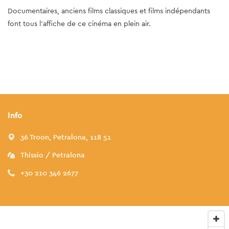
Documentaires, anciens films classiques et films indépendants
font tous l'affiche de ce cinéma en plein air.
Info
36 Troon, Petralona, 118 51
Thissio / Petralona
+30 210 346 2677