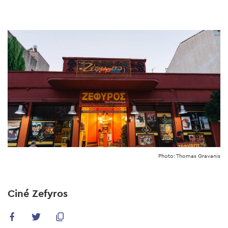
Skip
to
main
content
Photo: Thomas Gravanis
Ciné Zefyros