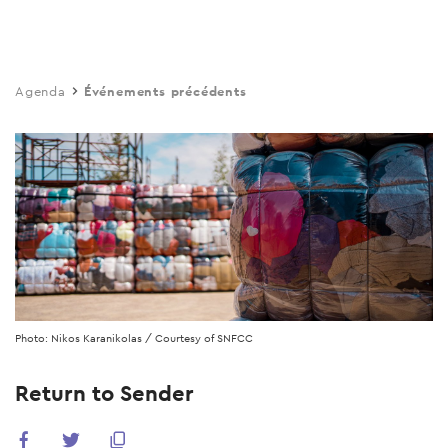
Skip
to
main
Agenda
Événements précédents
content
Photo: Nikos Karanikolas / Courtesy of SNFCC
Return to Sender